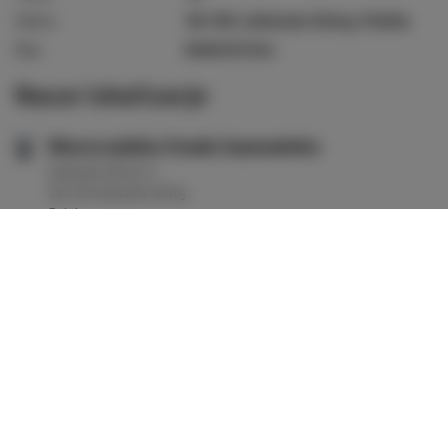
Adres:
38-700, Łobozew Górny, Polska
Nip:
8481555341
Nasze lokalizacje
Bieszczadzka Osada Saunowisko
Łobozew Górny 7c
38-700 Łobozew Górny
Polska
ZOBACZ OFERTĘ
SPRAWDŹ NA MAPIE