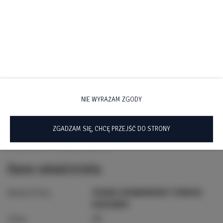
Dane kontaktowe
NIE WYRAŻAM ZGODY
Telefon
+48 888056460
E-mail
biuro@osadasaunowisko.pl
ZGADZAM SIĘ, CHCĘ PRZEJŚĆ DO STRONY
Godziny odbioru kluczy: Całą dobę
Dane właściciela
Nazwa firmy:
OSADA SAUNOWISKO TOMASZ
KOSIOREK
Ulica:
7C